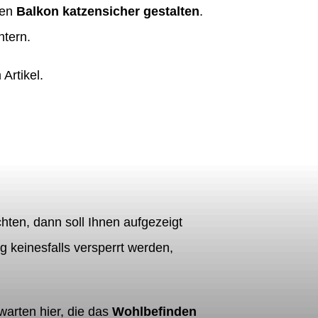
den
Balkon katzensicher gestalten
.
htern.
Artikel.
hten, dann soll Ihnen aufgezeigt
 keinesfalls versperrt werden,
arten hier, die das
Wohlbefinden