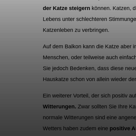
der Katze steigern
können. Katzen, d
Lebens unter schlechteren Stimmungen 
Katzenleben zu verbringen.
Auf dem Balkon kann die Katze aber 
Menschen, oder teilweise auch einfac
Sie jedoch Bedenken, dass diese neue 
Hauskatze schon von allein wieder den
Ein weiterer Vorteil, der sich positiv a
Witterungen.
Zwar sollten Sie Ihre Ka
normale Witterungen sind eine angene
Wetters haben zudem eine
positive 