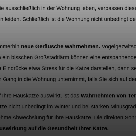
ie ausschließlich in der Wohnung leben, verpassen die
leiden. Schließlich ist die Wohnung nicht unbedingt de
immerhin
neue Geräusche wahrnehmen.
Vogelgezwitsc
h ein bisschen Großstadtlärm können eine entspannend
Eindrücke etwa Stress für die Katze darstellen, dann sei
 Gang in die Wohnung unternimmt, falls Sie sich auf dem
uf Ihre Hauskatze auswirkt, ist das
Wahrnehmen von Tem
tze nicht unbedingt im Winter und bei starken Minusgrad
hme Abwechslung für Ihre Hauskatze. Die direkten Sonn
Auswirkung auf die Gesundheit Ihrer Katze.