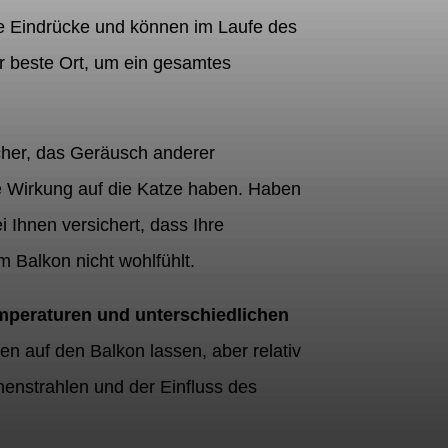
se Eindrücke und können im Laufe des
r beste Ort, um ein gesamtes
her, das Geräusch anderer
e Wirkung auf die Katze haben. Haben
 Ihnen versichert, dass Ihre
 Balkon nicht wohlfühlt.
peraturen und unterschiedlichen
en auf den Balkon lassen, aber relativ
enstrahlen und der Einfluss des