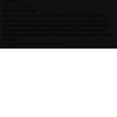
information.
Non-necessary
Non-necessary
Any cookies that may not be particularly necessary for the
website to function and is used specifically to collect user
personal data via analytics, ads, other embedded contents
are termed as non-necessary cookies. It is mandatory to
procure user consent prior to running these cookies on your
website.
SPEICHERN & AKZEPTIEREN