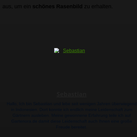
aus, um ein
schönes Rasenbild
zu erhalten.
Sebastian
Hallo, Ich bin Sebastian und lebe seit wenigen Jahren überwiegend
in Indonesien. Dort konnte ich endlich meine Leidenschaft zum
Gärtnern ausleben. Meine gewonnene Erfahrung teile ich auf
Gartenora.de damit diese Leidenschaft auch Ihnen eine große
Freude bereitet.