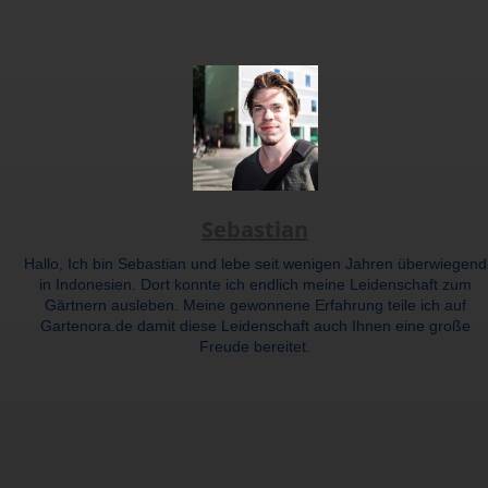
Sebastian
Hallo, Ich bin Sebastian und lebe seit wenigen Jahren überwiegend
in Indonesien. Dort konnte ich endlich meine Leidenschaft zum
Gärtnern ausleben. Meine gewonnene Erfahrung teile ich auf
Gartenora.de damit diese Leidenschaft auch Ihnen eine große
Freude bereitet.