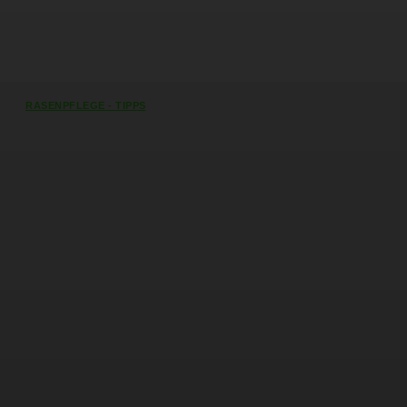
RASENPFLEGE - TIPPS
Kunstrasen winterfest machen