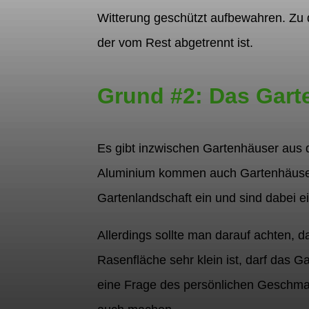
Witterung geschützt aufbewahren. Zu
der vom Rest abgetrennt ist.
Grund #2: Das Garte
Es gibt inzwischen Gartenhäuser aus 
Aluminium kommen auch Gartenhäuser a
Gartenlandschaft ein und sind dabei e
Allerdings sollte man darauf achten,
Rasenfläche sehr klein ist, darf das Ga
eine Frage des persönlichen Geschmack