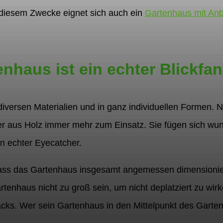
 diesem Zwecke eignet sich auch ein
Gartenhaus mit An
nhaus ist ein echter Blickfa
diversen Materialien und in ganz individuellen Formen.
us Holz immer mehr zum Einsatz. Sie fügen sich wunde
in echter Eyecatcher.
 dass das Gartenhaus insgesamt angemessen dimensionie
rtenhaus nicht zu groß sein, um nicht deplatziert zu wirk
s. Wer sein Gartenhaus in den Mittelpunkt des Gartens 