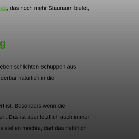
bau
, das noch mehr Stauraum bietet,
ng
 Neben schlichten Schuppen aus
rbar natürlich in die
rt ist. Besonders wenn die
en. Das ist aber letztlich auch immer
stellen möchte, darf das natürlich