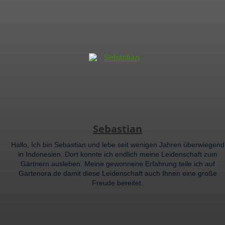
Sebastian
Hallo, Ich bin Sebastian und lebe seit wenigen Jahren überwiegend
in Indonesien. Dort konnte ich endlich meine Leidenschaft zum
Gärtnern ausleben. Meine gewonnene Erfahrung teile ich auf
Gartenora.de damit diese Leidenschaft auch Ihnen eine große
Freude bereitet.