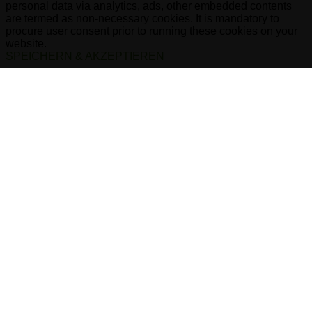
personal data via analytics, ads, other embedded contents
are termed as non-necessary cookies. It is mandatory to
procure user consent prior to running these cookies on your
website.
SPEICHERN & AKZEPTIEREN