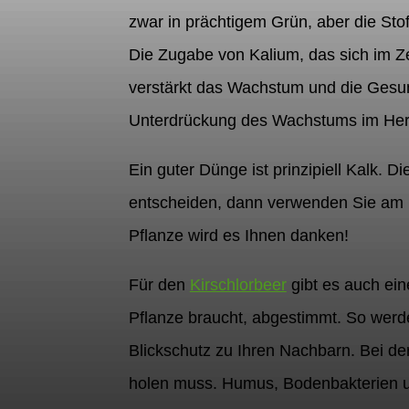
zwar in prächtigem Grün, aber die Sto
Die Zugabe von Kalium, das sich im Z
verstärkt das Wachstum und die Gesund
Unterdrückung des Wachstums im Herbs
Ein guter Dünge ist prinzipiell Kalk.
entscheiden, dann verwenden Sie am b
Pflanze wird es Ihnen danken!
Für den
Kirschlorbeer
gibt es auch ein
Pflanze braucht, abgestimmt. So werd
Blickschutz zu Ihren Nachbarn. Bei d
holen muss. Humus, Bodenbakterien 