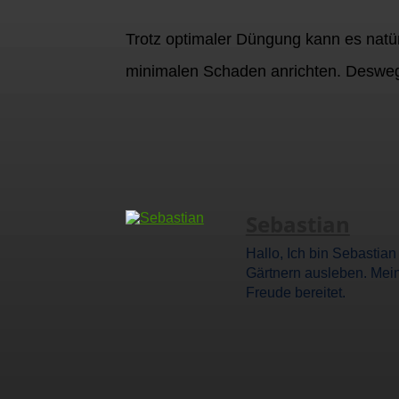
Trotz optimaler Düngung kann es natür
minimalen Schaden anrichten. Deswegen
Sebastian
Hallo, Ich bin Sebastia
Gärtnern ausleben. Mein
Freude bereitet.