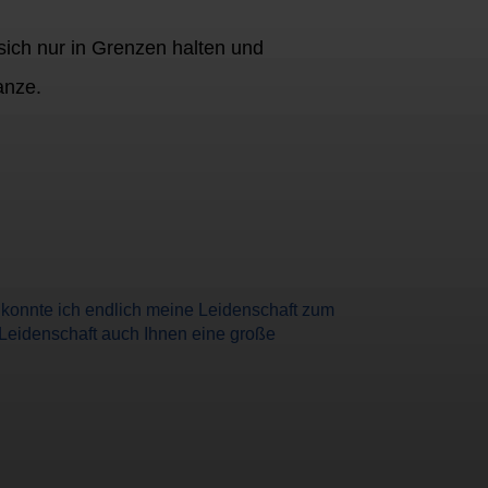
sich nur in Grenzen halten und
anze.
t konnte ich endlich meine Leidenschaft zum
 Leidenschaft auch Ihnen eine große