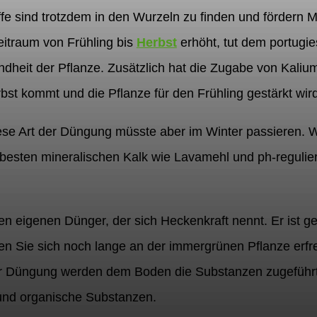
ffe sind trotzdem in den Wurzeln zu finden und fördern 
eitraum von Frühling bis
Herbst
erhöht, tut dem portugie
heit der Pflanze. Zusätzlich hat die Zugabe von Kalium
t kommt und die Pflanze für den Frühling gestärkt wird
 Diese Art der Düngung müsste aber im Winter passieren. 
esten mineralischen Kalk wie Lavamehl und ph-regulier
en eigenen Dünger, der sich Heckenkraft nennt. Er ist ge
en Sie sich noch lange an der immergrünen Pflanze erf
er Düngung werden dem Boden die Substanzen zugeführt
und organische Substanzen.