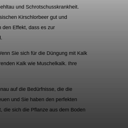
Mehltau und Schrotschusskrankheit.
sischen Kirschlorbeer gut und
 den Effekt, dass es zur
.
Wenn Sie sich für die Düngung mit Kalk
enden Kalk wie Muschelkalk. Ihre
nau auf die Bedürfnisse, die die
reuen und Sie haben den perfekten
, die sich die Pflanze aus dem Boden