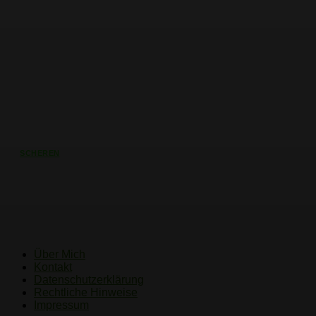
SCHEREN
Rosenscheren – Die verschiedenen
Typen im Vergleich (2022)
Über Mich
Kontakt
Datenschutzerklärung
Rechtliche Hinweise
Impressum