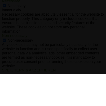
Necessary
Necessary
immer aktiv
Necessary cookies are absolutely essential for the website to
function properly. This category only includes cookies that
ensures basic functionalities and security features of the
website. These cookies do not store any personal
information.
Non-necessary
Non-necessary
Any cookies that may not be particularly necessary for the
website to function and is used specifically to collect user
personal data via analytics, ads, other embedded contents
are termed as non-necessary cookies. It is mandatory to
procure user consent prior to running these cookies on your
website.
SPEICHERN & AKZEPTIEREN