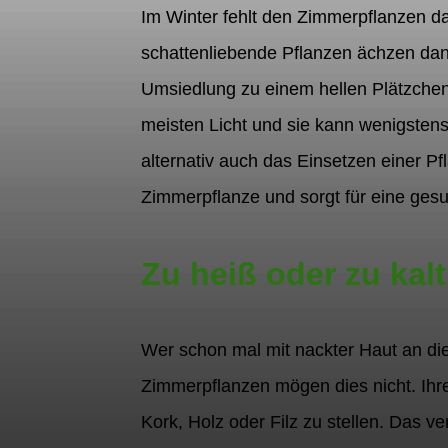
Im Winter fehlt den Zimmerpflanzen da
schattenliebende Pflanzen ächzen dan
Umsiedlung zu einem hellen Plätzchen.
meisten Licht und sie kann wenigsten
alternativ auch das Einsetzen einer Pf
Zimmerpflanze und sorgt für eine ges
Zu heiß oder zu kal
Wer schon mal mit nackter Haut an die
Zimmerpflanzen mögen dies nicht. Ihre 
Kork, Holz oder Filz zu stellen. Das v