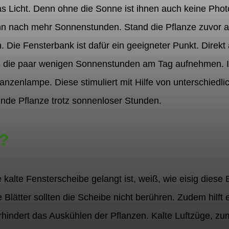
s Licht. Denn ohne die Sonne ist ihnen auch keine Phot
n nach mehr Sonnenstunden. Stand die Pflanze zuvor an
 Die Fensterbank ist dafür ein geeigneter Punkt. Direkt
s die paar wenigen Sonnenstunden am Tag aufnehmen. Ist
lanzenlampe. Diese stimuliert mit Hilfe von unterschiedli
unde Pflanze trotz sonnenloser Stunden.
t?
 kalte Fensterscheibe gelangt ist, weiß, wie eisig diese
Blätter sollten die Scheibe nicht berühren. Zudem hilft 
erhindert das Auskühlen der Pflanzen. Kalte Luftzüge, zu