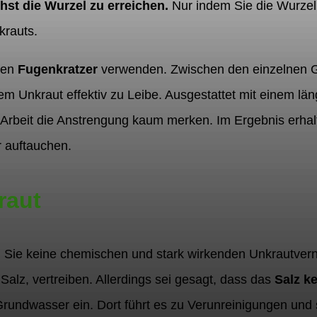
hst die Wurzel zu erreichen.
Nur indem Sie die Wurzel
krauts.
inen
Fugenkratzer
verwenden. Zwischen den einzelnen 
m Unkraut effektiv zu Leibe. Ausgestattet mit einem läng
 Arbeit die Anstrengung kaum merken. Im Ergebnis erha
r auftauchen.
raut
Sie keine chemischen und stark wirkenden Unkrautverni
alz, vertreiben. Allerdings sei gesagt, dass das
Salz k
Grundwasser ein. Dort führt es zu Verunreinigungen und 