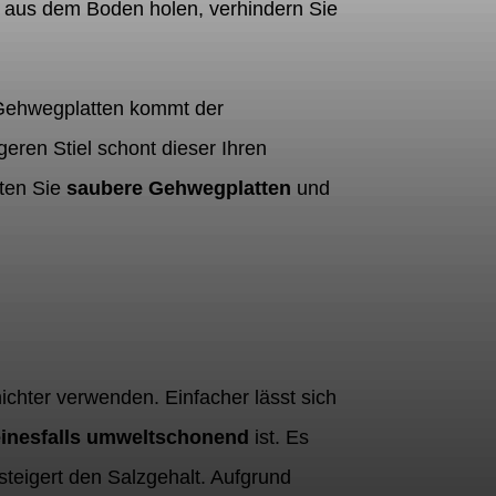
 aus dem Boden holen, verhindern Sie
Gehwegplatten kommt der
eren Stiel schont dieser Ihren
lten Sie
saubere Gehwegplatten
und
chter verwenden. Einfacher lässt sich
einesfalls umweltschonend
ist. Es
steigert den Salzgehalt. Aufgrund