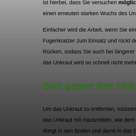
ist hierbei, dass Sie versuchen
möglic
einen erneuten starken Wuchs des Un
Einfacher wird die Arbeit, wenn Sie e
Fugenkratzer zum Einsatz und rückt de
Rücken, sodass Sie auch bei längerer
das Unkraut wird so schnell nicht meh
Salz gegen das Unk
Um das Unkraut zu entfernen, müssen 
das Unkraut mit Hausmitteln, wie dem S
dringt in den Boden und damit in das 