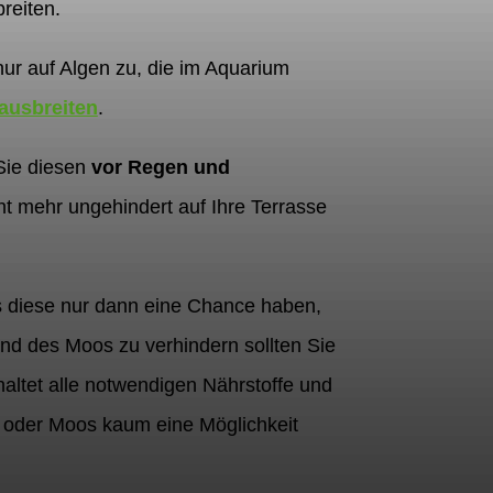
reiten.
t nur auf Algen zu, die im Aquarium
ausbreiten
.
Sie diesen
vor Regen und
ht mehr ungehindert auf Ihre Terrasse
ss diese nur dann eine Chance haben,
d des Moos zu verhindern sollten Sie
altet alle notwendigen Nährstoffe und
 oder Moos kaum eine Möglichkeit