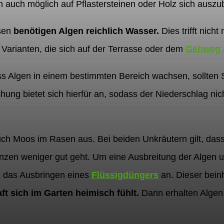
n auch möglich auf Pflastersteinen oder Holz sich auszub
sen
benötigen Algen reichlich Wasser.
Dies trifft nich
 Varianten, die sich auf der Terrasse oder dem
Gehweg 
ss Algen in einem bestimmten Bereich wachsen, sollten 
ung bietet sich hierfür an, sodass der Niederschlag nic
auch Moos im Rasen aus. Bei beiden Unkräutern gilt, da
en weniger gut geht. Um eine Ausbreitung der Algen un
ch das Ausbringen eines
Flüssigdüngers
an. Dieser beinh
ft sich im Garten heimisch fühlt.
Dann erhalten Algen