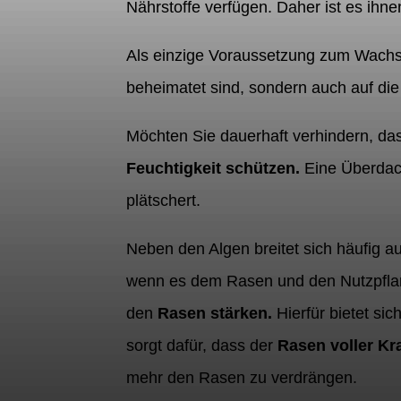
Nährstoffe verfügen. Daher ist es ihne
Als einzige Voraussetzung zum Wach
beheimatet sind, sondern auch auf die
Möchten Sie dauerhaft verhindern, da
Feuchtigkeit schützen.
Eine Überdach
plätschert.
Neben den Algen breitet sich häufig 
wenn es dem Rasen und den Nutzpflanz
den
Rasen stärken.
Hierfür bietet si
sorgt dafür, dass der
Rasen voller Kra
mehr den Rasen zu verdrängen.