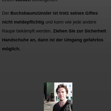
Der
Buchsbaumzünsler ist trotz seines Giftes
nicht meldepflichtig
und kann wie jede andere
Raupe bekämpft werden.
Ziehen Sie zur Sicherheit
Handschuhe an, dann ist der Umgang gefahrlos
möglich.