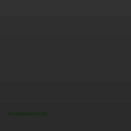
BUCHSBAUMZÜNSLER
Buchsbaumzünsler Eier –