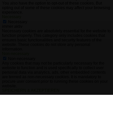
You also have the option to opt-out of these cookies. But
opting out of some of these cookies may affect your browsing
experience.
Necessary
Necessary
immer aktiv
Necessary cookies are absolutely essential for the website to
function properly. This category only includes cookies that
ensures basic functionalities and security features of the
website. These cookies do not store any personal
information.
Non-necessary
Non-necessary
Any cookies that may not be particularly necessary for the
website to function and is used specifically to collect user
personal data via analytics, ads, other embedded contents
are termed as non-necessary cookies. It is mandatory to
procure user consent prior to running these cookies on your
website.
SPEICHERN & AKZEPTIEREN