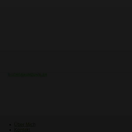
BUCHSBAUMZÜNSLER
Verbreitung des
Buchsbaumzünslers – Wo fühlt er
sich heimisch?
Über Mich
Kontakt