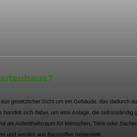
Gartenhaus?
 aus gesetzlicher Sicht um ein Gebäude, das dadurch au
Es handelt sich dabei, um eine Anlage, die selbstständig
d als Aufenthaltsraum für Menschen, Tiere oder Sachen
en und werden aus Baustoffen hergestellt.