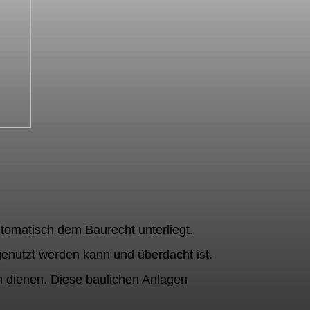
tomatisch dem Baurecht unterliegt.
 genutzt werden kann und überdacht ist.
 dienen. Diese baulichen Anlagen