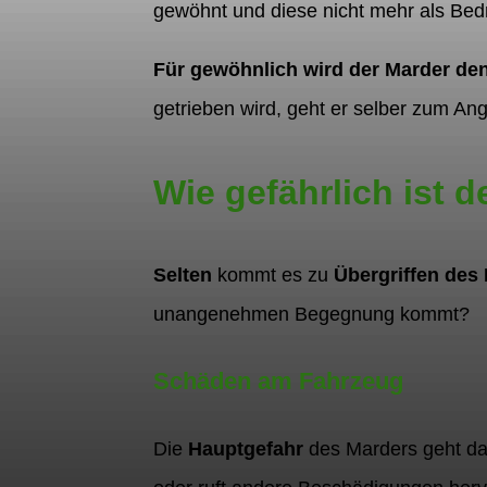
gewöhnt und diese nicht mehr als Bed
Für gewöhnlich wird der Marder den
getrieben wird, geht er selber zum Angr
Wie gefährlich ist 
Selten
kommt es zu
Übergriffen des
unangenehmen Begegnung kommt?
Schäden am Fahrzeug
Die
Hauptgefahr
des Marders geht da