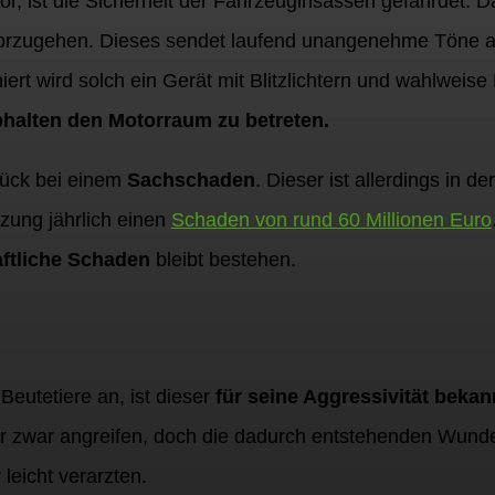
r, ist die Sicherheit der Fahrzeuginsassen gefährdet. Da
rzugehen. Dieses sendet laufend unangenehme Töne a
ert wird solch ein Gerät mit Blitzlichtern und wahlweise
halten den Motorraum zu betreten.
lück bei einem
Sachschaden
. Dieser ist allerdings in 
tzung jährlich einen
Schaden von rund 60 Millionen Euro
aftliche Schaden
bleibt bestehen.
Beutetiere an, ist dieser
für seine Aggressivität bekan
 er zwar angreifen, doch die dadurch entstehenden Wund
leicht verarzten.