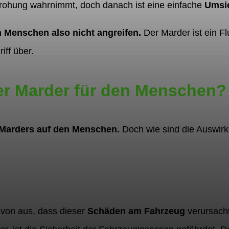
rohung wahrnimmt, doch danach ist eine einfache
Umsi
 Menschen also nicht angreifen.
Der Marder ist ein Fl
iff über.
der Marder für den Menschen?
 Marders auf den Menschen.
Doch wie sind die Auswirk
von aus, dass dieser
Schäden am Fahrzeug
verursacht