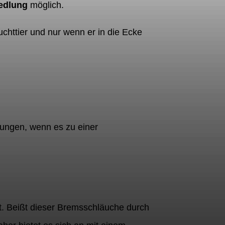
edlung
möglich.
uchttier und nur wenn er in die Ecke
ungen, wenn es zu einer
. Beißt dieser Bremsschläuche durch