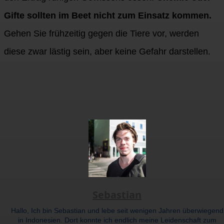
Gifte sollten im Beet nicht zum Einsatz kommen.
Gehen Sie frühzeitig gegen die Tiere vor, werden
diese zwar lästig sein, aber keine Gefahr darstellen.
Sebastian
Hallo, Ich bin Sebastian und lebe seit wenigen Jahren überwiegend
in Indonesien. Dort konnte ich endlich meine Leidenschaft zum