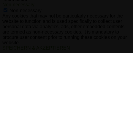
Non-necessary
Non-necessary
Any cookies that may not be particularly necessary for the
website to function and is used specifically to collect user
personal data via analytics, ads, other embedded contents
are termed as non-necessary cookies. It is mandatory to
procure user consent prior to running these cookies on your
website.
SPEICHERN & AKZEPTIEREN